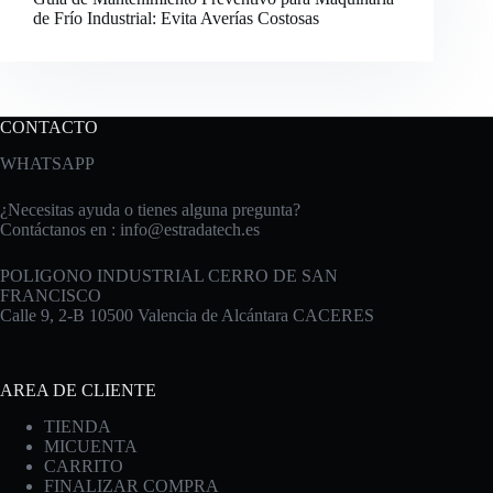
de Frío Industrial: Evita Averías Costosas
CONTACTO
WHATSAPP
¿Necesitas ayuda o tienes alguna pregunta?
Contáctanos en :
info@estradatech.es
POLIGONO INDUSTRIAL CERRO DE SAN
FRANCISCO
Calle 9, 2-B 10500 Valencia de Alcántara CACERES
AREA DE CLIENTE
TIENDA
MICUENTA
CARRITO
FINALIZAR COMPRA