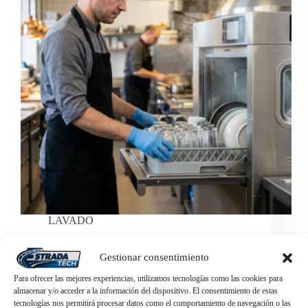
LAVADO
Cómo elegir el lavavajillas industrial adecuado para
Gestionar consentimiento
tu negocio: Guía Técnica de EstradaTech
Para ofrecer las mejores experiencias, utilizamos tecnologías como las cookies para
almacenar y/o acceder a la información del dispositivo. El consentimiento de estas
tecnologías nos permitirá procesar datos como el comportamiento de navegación o las