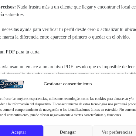
recisos:
Nada frustra más a un cliente que llegar y encontrar el local 
ía «abierto».
 necesitas ayuda para verificar tu perfil desde cero o actualizar tu ubic
e marca la diferencia entre aparecer el primero o quedar en el olvido.
un PDF para tu carta
davía usan un enlace a un archivo PDF pesado que es imposible de leer
a el desarrollo de webs como
elarearestaurante.es
, te aseguro que la dif
Gestionar consentimiento
 ofrecer las mejores experiencias, utilizamos tecnologías como las cookies para almacenar y/o
a de usuario:
Una web bien diseñada (tipo
der a la información del dispositivo. El consentimiento de estas tecnologías nos permitirá proce
s como el comportamiento de navegación o las identificaciones únicas en este sitio. No consent
l interactivo) carga rápido y permite al
rar el consentimiento, puede afectar negativamente a ciertas características y funciones.
los platos con claridad.
Aceptar
Denegar
Ver preferencias
tal:
¿Has cambiado un precio o un