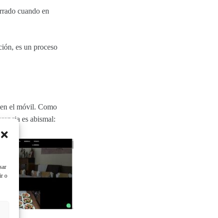
cerrado cuando en
ación, es un proceso
 en el móvil. Como
erencia es abismal:
sar
ir o