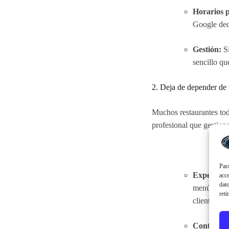
Horarios p
Google dec
Gestión:
Si
sencillo qu
2. Deja de depender de 
Muchos restaurantes to
profesional que gestion
Para
Experienci
acce
dato
menú digita
reti
cliente ver 
Control to