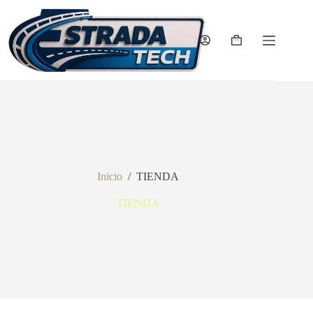
Saltar
al
contenido
Carro
de
compra
Inicio
/
TIENDA
TIENDA