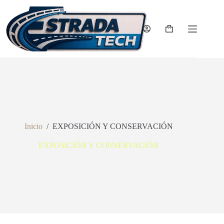
Saltar
al
contenido
Carro
de
compra
Inicio
/
EXPOSICIÓN Y CONSERVACIÓN
EXPOSICIÓN Y CONSERVACIÓN