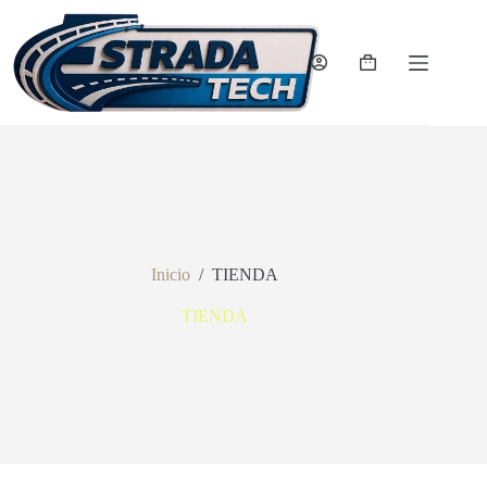
Saltar
al
contenido
Carro
de
compra
Inicio
/
TIENDA
TIENDA