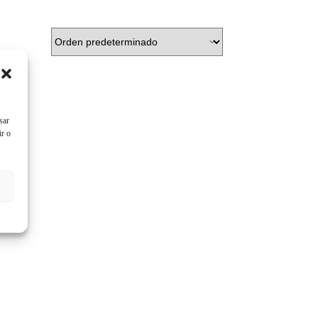
sar
ir o