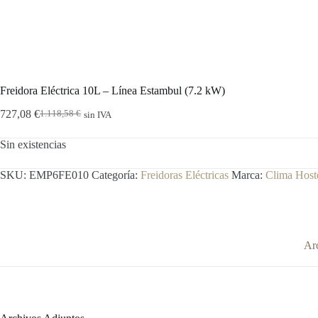
Freidora Eléctrica 10L – Línea Estambul (7.2 kW)
727,08
€
1.118,58
€
sin IVA
El
El
precio
precio
Sin existencias
original
actual
era:
es:
1.118,58 €.
727,08 €.
SKU:
EMP6FE010
Categoría:
Freidoras Eléctricas
Marca:
Clima Hoste
Ar