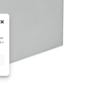
sar
ir o