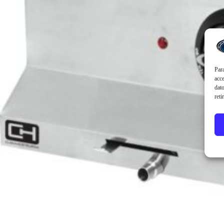
Para
acce
dato
reti