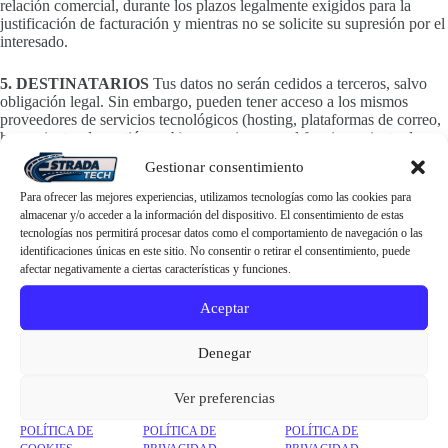
relación comercial, durante los plazos legalmente exigidos para la
justificación de facturación y mientras no se solicite su supresión por el
interesado.
5. DESTINATARIOS
Tus datos no serán cedidos a terceros, salvo
obligación legal. Sin embargo, pueden tener acceso a los mismos
proveedores de servicios tecnológicos (hosting, plataformas de correo,
herramientas de gestión web) necesarios para el funcionamiento de
estradatech.es
.
Gestionar consentimiento
6. DERECHOS DEL USUARIO
El usuario tiene derecho a:
Para ofrecer las mejores experiencias, utilizamos tecnologías como las cookies para
almacenar y/o acceder a la información del dispositivo. El consentimiento de estas
tecnologías nos permitirá procesar datos como el comportamiento de navegación o las
Acceder a sus datos personales.
identificaciones únicas en este sitio. No consentir o retirar el consentimiento, puede
Solicitar la rectificación de los datos inexactos.
afectar negativamente a ciertas características y funciones.
Solicitar su supresión cuando ya no sean necesarios.
Solicitar la limitación del tratamiento de sus datos.
Aceptar
Oponerse al tratamiento de sus datos.
Ejercer su derecho al olvido.
Denegar
Para ejercer estos derechos, el usuario puede enviar un correo
electrónico a
info@estradatech.es
adjuntando copia de su DNI o
Ver preferencias
documento equivalente.
POLÍTICA DE
POLÍTICA DE
POLÍTICA DE