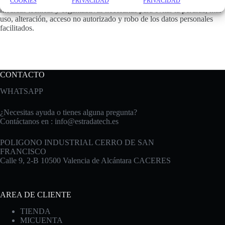
7. MEDIDAS DE SEGURIDAD
EstradaTech ha implementado las
COOKIES
PRIVACIDAD
PRIVACIDAD
medidas técnicas y organizativas necesarias para evitar la pérdida, mal
uso, alteración, acceso no autorizado y robo de los datos personales
facilitados.
CONTACTO
WHATSAPP
¿Necesitas ayuda o tienes alguna pregunta?
Contáctanos en :
info@estradatech.es
POLIGONO INDUSTRIAL CERRO DE SAN
FRANCISCO
Calle 9, 2-B 10500 Valencia de Alcántara CACERES
AREA DE CLIENTE
TIENDA
MICUENTA