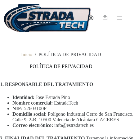
Saltar
al
contenido
Carro
de
compra
Inicio
/
POLÍTICA DE PRIVACIDAD
POLÍTICA DE PRIVACIDAD
1. RESPONSABLE DEL TRATAMIENTO
Identidad:
Jose Estrada Pino
Nombre comercial:
EstradaTech
NIF:
52603100F
Domicilio social:
Polígono Industrial Cerro de San Francisco,
Calle 9, 2-B, 10500 Valencia de Alcántara CACERES
Correo electrónico:
info@estradatech.es
2. FINALIDAD DEL TRATAMIENTO
Tratamos la información