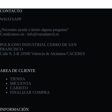
CONTACTO
WHATSAPP
¿Necesitas ayuda o tienes alguna pregunta?
Contáctanos en :
info@estradatech.es
POLIGONO INDUSTRIAL CERRO DE SAN
FRANCISCO
Calle 9, 2-B 10500 Valencia de Alcántara CACERES
AREA DE CLIENTE
TIENDA
MICUENTA
CARRITO
FINALIZAR COMPRA
INFORMACIÓN