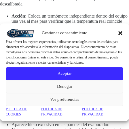
descalibrada.
Acción:
Coloca un termómetro independiente dentro del equipo
una vez al mes para verificar que la temperatura real coincide
con la programada.
Gestionar consentimiento
4. Limpieza de drenajes
Para ofrecer las mejores experiencias, utilizamos tecnologías como las cookies para
almacenar y/o acceder a la información del dispositivo. El consentimiento de estas
Si ves agua acumulada en el suelo del equipo, el desagüe
tecnologías nos permitirá procesar datos como el comportamiento de navegación o las
probablemente esté obstruido por restos orgánicos.
identificaciones únicas en este sitio. No consentir o retirar el consentimiento, puede
afectar negativamente a ciertas características y funciones.
Acción:
Verifica que los orificios de drenaje estén libres de
restos. Un drenaje obstruido puede causar acumulación de hielo
Aceptar
y fugas de agua.
Denegar
¿Cuándo es el momento de llamar a un profesional?
El mantenimiento preventivo no sustituye la revisión técnica periódica.
Ver preferencias
Si detectas alguno de estos síntomas, contacta con nosotros antes de
que la avería sea irreparable:
POLÍTICA DE
POLÍTICA DE
POLÍTICA DE
COOKIES
PRIVACIDAD
PRIVACIDAD
El compresor hace ruidos metálicos o inusuales.
Aparece hielo excesivo en las paredes del evaporador.