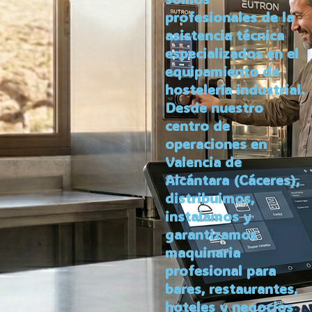
profesionales de la
asistencia técnica
especializados en el
equipamiento de
hostelería industrial.
Desde nuestro
centro de
operaciones en
Valencia de
Alcántara (Cáceres),
distribuimos,
instalamos y
garantizamos
maquinaria
profesional para
bares, restaurantes,
hoteles y negocios