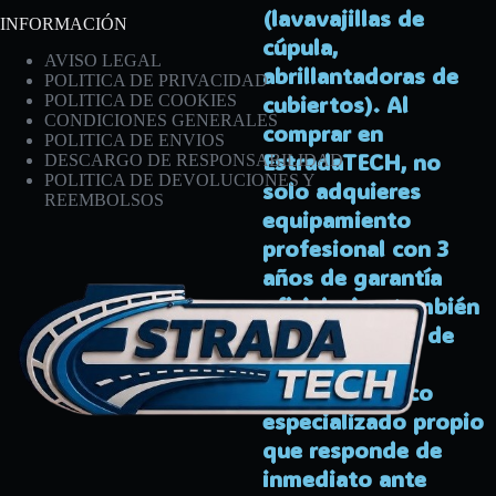
(lavavajillas de
INFORMACIÓN
cúpula,
AVISO LEGAL
abrillantadoras de
POLITICA DE PRIVACIDAD
cubiertos). Al
POLITICA DE COOKIES
CONDICIONES GENERALES
comprar en
POLITICA DE ENVIOS
EstradaTECH, no
DESCARGO DE RESPONSABILIDAD
POLITICA DE DEVOLUCIONES Y
solo adquieres
REEMBOLSOS
equipamiento
profesional con 3
años de garantía
oficial, sino también
la tranquilidad de
contar con un
servicio técnico
especializado propio
que responde de
inmediato ante