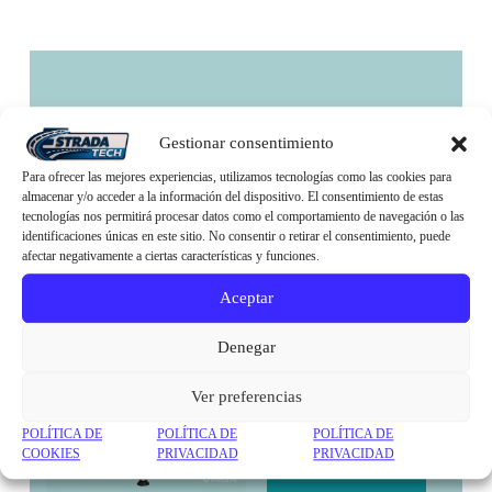
Potencia y
Gestionar consentimiento
Para ofrecer las mejores experiencias, utilizamos tecnologías como las cookies para
Precisión
almacenar y/o acceder a la información del dispositivo. El consentimiento de estas
tecnologías nos permitirá procesar datos como el comportamiento de navegación o las
Industrial
identificaciones únicas en este sitio. No consentir o retirar el consentimiento, puede
afectar negativamente a ciertas características y funciones.
Maximiza tu producción y
garantiza cortes perfectos.
Aceptar
Presentamos nuestra nueva
línea de cortafiambres
Denegar
comerciales con ingeniería
EstradaTECH
Ver preferencias
POLÍTICA DE
POLÍTICA DE
POLÍTICA DE
COOKIES
PRIVACIDAD
PRIVACIDAD
Ver Catálogo