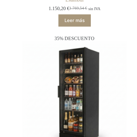
1.150,20
€
1.769,54
€
sin IVA
Leer más
35% DESCUENTO