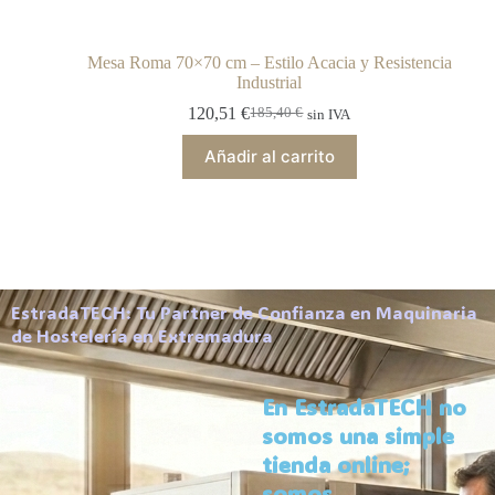
Mesa Roma 70×70 cm – Estilo Acacia y Resistencia
Industrial
120,51
€
185,40
€
sin IVA
Añadir al carrito
EstradaTECH: Tu Partner de Confianza en Maquinaria
de Hostelería en Extremadura
En EstradaTECH no
somos una simple
tienda online;
somos