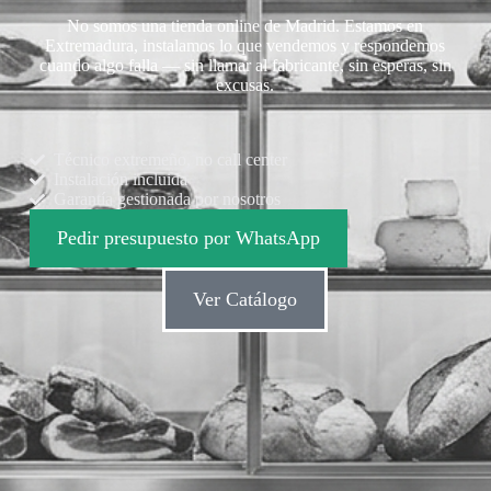
No somos una tienda online de Madrid. Estamos en
Extremadura, instalamos lo que vendemos y respondemos
cuando algo falla — sin llamar al fabricante, sin esperas, sin
excusas.
Técnico extremeño, no call center
Instalación incluida
Garantía gestionada por nosotros
Pedir presupuesto por WhatsApp
Ver Catálogo