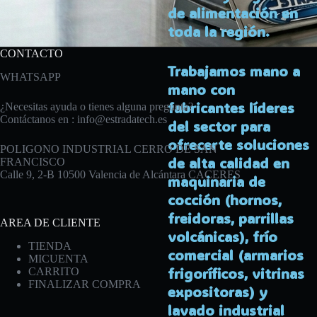
de alimentación en
toda la región.
CONTACTO
Trabajamos mano a
WHATSAPP
mano con
fabricantes líderes
¿Necesitas ayuda o tienes alguna pregunta?
Contáctanos en :
info@estradatech.es
del sector para
ofrecerte soluciones
POLIGONO INDUSTRIAL CERRO DE SAN
de alta calidad en
FRANCISCO
Calle 9, 2-B 10500 Valencia de Alcántara CACERES
maquinaria de
cocción (hornos,
freidoras, parrillas
AREA DE CLIENTE
volcánicas), frío
TIENDA
comercial (armarios
MICUENTA
frigoríficos, vitrinas
CARRITO
FINALIZAR COMPRA
expositoras) y
lavado industrial