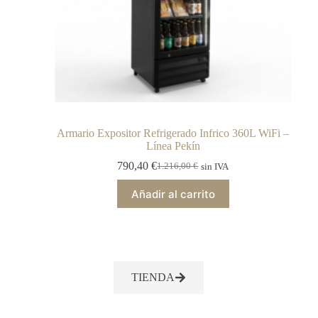
Armario Expositor Refrigerado Infrico 360L WiFi –
Línea Pekín
790,40
€
1.216,00
€
sin IVA
Añadir al carrito
TIENDA