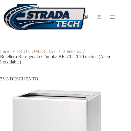
Saltar
al
contenido
Carro
de
compra
Inicio
/
FRIO COMERCIAL
/
Botelleros
/
Botellero Refrigerado Córdoba BR-70 – 0.70 metros (Acero
Inoxidable)
35% DESCUENTO