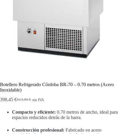
Botellero Refrigerado Córdoba BR-70 – 0.70 metros (Acero
Inoxidable)
398,45
€
613,00
€
sin IVA
El
El
precio
precio
Compacto y eficiente:
0.70 metros de ancho, ideal para
original
actual
espacios reducidos detrás de la barra.
era:
es:
613,00 €.
398,45 €.
Construcción profesional:
Fabricado en acero