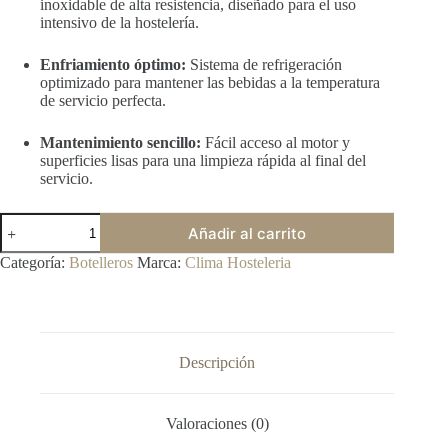
inoxidable de alta resistencia, diseñado para el uso
intensivo de la hostelería.
Enfriamiento óptimo:
Sistema de refrigeración
optimizado para mantener las bebidas a la temperatura
de servicio perfecta.
Mantenimiento sencillo:
Fácil acceso al motor y
superficies lisas para una limpieza rápida al final del
servicio.
Botellero
Añadir al carrito
Refrigerado
Córdoba
Categoría:
Botelleros
Marca:
Clima Hosteleria
BR-
70
-
0.70
metros
(Acero
Descripción
Inoxidable)
cantidad
Valoraciones (0)