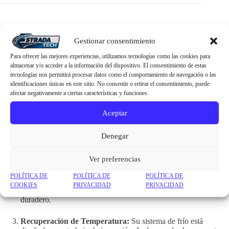
Córdoba BR-70: El estándar de oro para barras pequeñas
Gestionar consentimiento
El botellero refrigerado
Córdoba BR-70
es la solución definitiva
Para ofrecer las mejores experiencias, utilizamos tecnologías como las cookies para
cuando el espacio es un recurso limitado. Con sus 0.70 metros de
almacenar y/o acceder a la información del dispositivo. El consentimiento de estas
ancho, este equipo se integra perfectamente bajo la barra, garantizando
tecnologías nos permitirá procesar datos como el comportamiento de navegación o las
que siempre tengas tu stock de bebidas frías, organizadas y listas para
identificaciones únicas en este sitio. No consentir o retirar el consentimiento, puede
servir.
afectar negativamente a ciertas características y funciones.
Aceptar
¿Por qué este modelo es un éxito en ventas?
Diseño Inteligente:
No solo es frío, es organización. Su diseño
Denegar
interior maximiza el espacio útil, permitiéndote sacar el máximo
partido a cada centímetro de tu barra.
Ver preferencias
Construcción Industrial:
A diferencia de las neveras
POLÍTICA DE
POLÍTICA DE
POLÍTICA DE
domésticas, el BR-70 está pensado para soportar el calor de una
COOKIES
PRIVACIDAD
PRIVACIDAD
cocina y el trato rudo de una barra de bar. Es robusto, fiable y
duradero.
Recuperación de Temperatura:
Su sistema de frío está