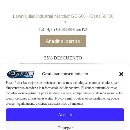
Lavavajillas Industrial Marchef GE-500 – Cesta 50×50
cm
1.429,75
€
2.195,00
€
sin IVA
El
El
precio
precio
Añadir al carrito
original
actual
era:
es:
2.195,00 €.
1.429,75 €.
35% DESCUENTO
Gestionar consentimiento
Para ofrecer las mejores experiencias, utilizamos tecnologías como las cookies para
almacenar y/o acceder a la información del dispositivo. El consentimiento de estas
tecnologías nos permitirá procesar datos como el comportamiento de navegación o las
identificaciones únicas en este sitio. No consentir o retirar el consentimiento, puede
afectar negativamente a ciertas características y funciones.
Aceptar
Denegar