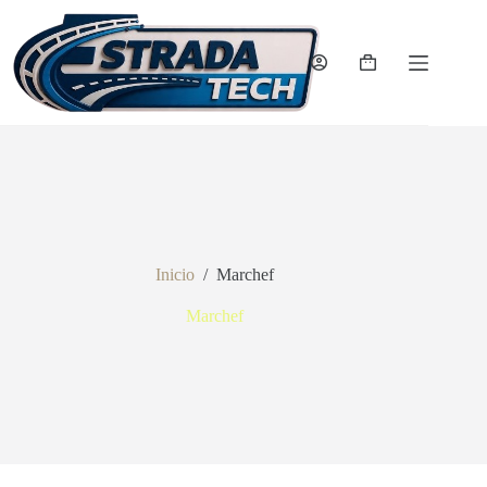
Saltar
al
contenido
Carro
de
compra
Inicio
/
Marchef
Marchef