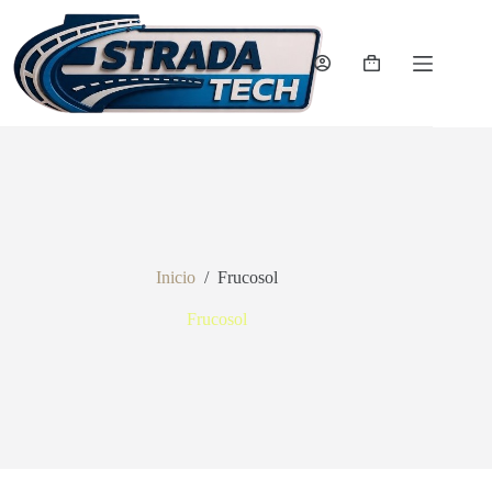
Saltar
al
contenido
Carro
de
compra
Inicio
/
Frucosol
Frucosol