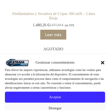
Abrillantadora y Secadora de Copas 360 ud/h – Línea
Rioja
1.480,26
€
2.277,33
€
sin IVA
El
El
precio
precio
Leer más
original
actual
era:
es:
2.277,33 €.
1.480,26 €.
AGOTADO
Gestionar consentimiento
Para ofrecer las mejores experiencias, utilizamos tecnologías como las cookies para
almacenar y/o acceder a la información del dispositivo. El consentimiento de estas
tecnologías nos permitirá procesar datos como el comportamiento de navegación o las
identificaciones únicas en este sitio. No consentir o retirar el consentimiento, puede
afectar negativamente a ciertas características y funciones.
Aceptar
Denegar