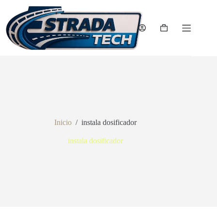
Saltar
al
contenido
Carro
de
compra
Inicio
/
instala dosificador
instala dosificador