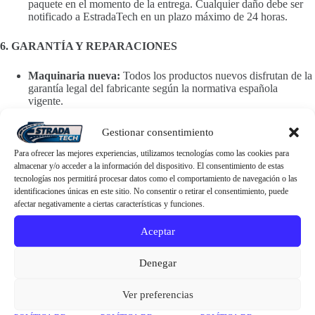
paquete en el momento de la entrega. Cualquier daño debe ser
notificado a EstradaTech en un plazo máximo de 24 horas.
6. GARANTÍA Y REPARACIONES
Maquinaria nueva:
Todos los productos nuevos disfrutan de la
garantía legal del fabricante según la normativa española
vigente.
Servicios técnicos:
Las reparaciones realizadas por EstradaTech
tienen una garantía de [ej. 3 meses] desde la entrega del equipo,
Gestionar consentimiento
limitada a las piezas sustituidas y la mano de obra relacionada
con la reparación efectuada.
Para ofrecer las mejores experiencias, utilizamos tecnologías como las cookies para
almacenar y/o acceder a la información del dispositivo. El consentimiento de estas
tecnologías nos permitirá procesar datos como el comportamiento de navegación o las
7. DERECHO DE DESISTIMIENTO
identificaciones únicas en este sitio. No consentir o retirar el consentimiento, puede
afectar negativamente a ciertas características y funciones.
El Usuario tiene derecho a desistir del contrato en un plazo de
14 días naturales desde la recepción del producto, siempre que
Aceptar
este no haya sido usado, manipulado o instalado (en caso de
maquinaria industrial).
Los gastos de devolución correrán a cargo del Usuario. No se
Denegar
admiten devoluciones de productos fabricados a medida o
pedidos especiales.
Ver preferencias