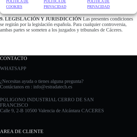
8. RESPONSABILIDAD
EstradaTech no se hace responsable de un
POLÍTICA DE
POLÍTICA DE
POLÍTICA DE
uso inadecuado o negligente de la maquinaria por parte del Usuario.
COOKIES
PRIVACIDAD
PRIVACIDAD
9. LEGISLACIÓN Y JURISDICCIÓN
Las presentes condiciones
se regirán por la legislación española. Para cualquier controversia,
ambas partes se someten a los juzgados y tribunales de Cáceres.
CONTACTO
WHATSAPP
¿Necesitas ayuda o tienes alguna pregunta?
Contáctanos en :
info@estradatech.es
POLIGONO INDUSTRIAL CERRO DE SAN
FRANCISCO
Calle 9, 2-B 10500 Valencia de Alcántara CACERES
AREA DE CLIENTE